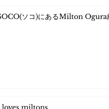
CO(ソコ)にあるMilton Ogur
oves miltons