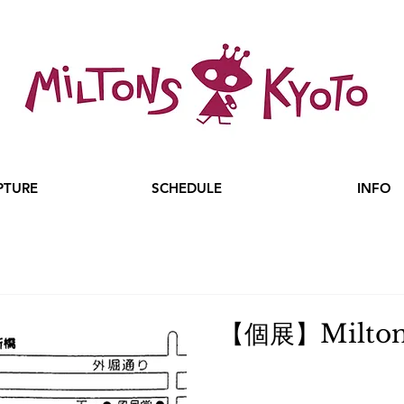
PTURE
SCHEDULE
INFO
【個展】Milton 