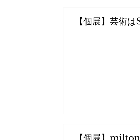
【個展】芸術はSO
【個展】milton l