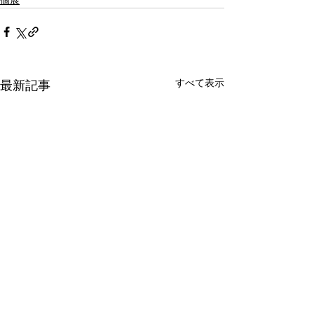
個展
すべて表示
最新記事
【個展】Milton Ogura
【個展】大ミル
Exhibition