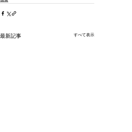
個展
すべて表示
最新記事
【個展】Milton Ogura
【個展】大ミル
Exhibition